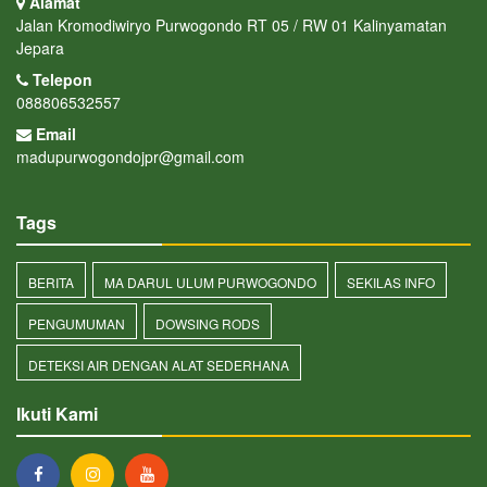
Alamat
Jalan Kromodiwiryo Purwogondo RT 05 / RW 01 Kalinyamatan
Jepara
Telepon
088806532557
Email
madupurwogondojpr@gmail.com
Tags
BERITA
MA DARUL ULUM PURWOGONDO
SEKILAS INFO
PENGUMUMAN
DOWSING RODS
DETEKSI AIR DENGAN ALAT SEDERHANA
Ikuti Kami