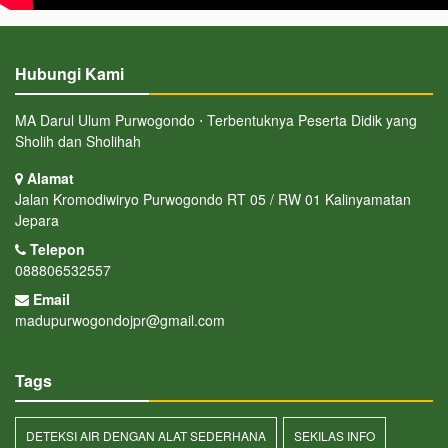
Hubungi Kami
MA Darul Ulum Purwogondo ⋅ Terbentuknya Peserta Didik yang
Sholih dan Sholihah
Alamat
Jalan Kromodiwiryo Purwogondo RT 05 / RW 01 Kalinyamatan
Jepara
Telepon
088806532557
Email
madupurwogondojpr@gmail.com
Tags
DETEKSI AIR DENGAN ALAT SEDERHANA
SEKILAS INFO